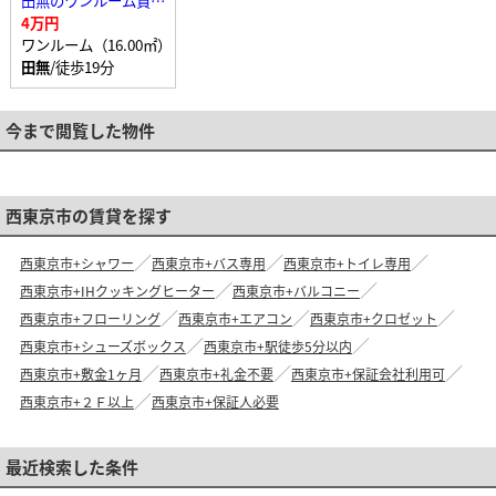
田無のワンルーム賃貸マンション
4万円
ワンルーム（16.00㎡）
田無
/徒歩19分
今まで閲覧した物件
西東京市の賃貸を探す
西東京市+シャワー
西東京市+バス専用
西東京市+トイレ専用
西東京市+IHクッキングヒーター
西東京市+バルコニー
西東京市+フローリング
西東京市+エアコン
西東京市+クロゼット
西東京市+シューズボックス
西東京市+駅徒歩5分以内
西東京市+敷金1ヶ月
西東京市+礼金不要
西東京市+保証会社利用可
西東京市+２Ｆ以上
西東京市+保証人必要
最近検索した条件