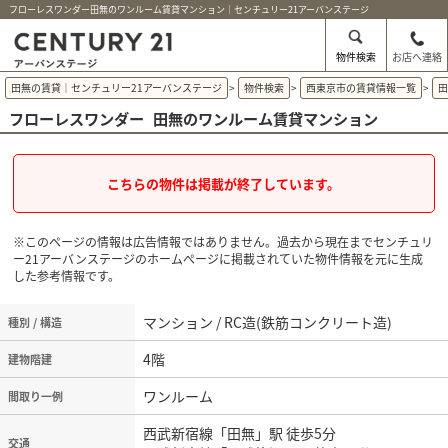
フローレスワンダー田無のワンルーム賃貸マンション｜センチュリー21アーバンステージ
物件検索
お店へ連絡
田無の賃貸｜センチュリー21アーバンステージ
>
物件検索
>
西東京市の賃貸情報一覧
>
フローレスワンダー
田無のワンルーム賃貸マンション
こちらの物件は掲載が終了しています。
※このページの情報は広告情報ではありません。過去から現在までセンチュリ
ー21アーバンステージのホームぺージに掲載されていた物件情報を元に生成
した参考情報です。
マンション / RC造(鉄筋コンクリート造)
種別 / 構造
4階
建物階建
ワンルーム
間取り一例
西武新宿線「田無」駅 徒歩5分
交通