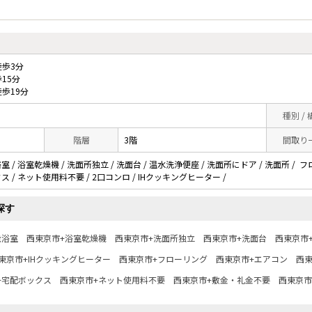
歩3分
15分
歩19分
種別 /
階層
3階
間取り
 / 浴室乾燥機 / 洗面所独立 / 洗面台 / 温水洗浄便座 / 洗面所にドア / 洗面所 / フ
 / ネット使用料不要 / 2口コンロ / IHクッキングヒーター /
探す
能浴室
西東京市+浴室乾燥機
西東京市+洗面所独立
西東京市+洗面台
西東京市
東京市+IHクッキングヒーター
西東京市+フローリング
西東京市+エアコン
西東
+宅配ボックス
西東京市+ネット使用料不要
西東京市+敷金・礼金不要
西東京市