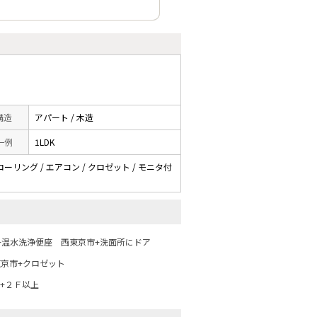
 構造
アパート / 木造
一例
1LDK
ローリング / エアコン / クロゼット / モニタ付
+温水洗浄便座
西東京市+洗面所にドア
京市+クロゼット
+２Ｆ以上