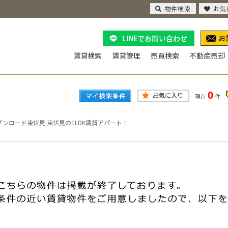
物件検索
お気
LINEでお問い合わせ
賃貸検索
賃貸管理
売買検索
不動産売却
0
現在
件
ザンロード東伏見 東伏見の1LDK賃貸アパート！