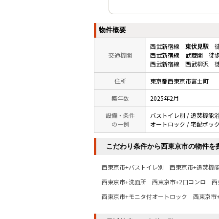
物件概要
西武新宿線
東伏見駅
徒
交通機関
西武新宿線 武蔵関 徒歩
西武新宿線 西武柳沢 徒
住所
東京都西東京市富士町
築年数
2025年2月
設備・条件
バストイレ別 / 追焚機能浴室
の一例
オートロック / 宅配ボックス
こだわり条件から西東京市の物件を
西東京市+バストイレ別
西東京市+追焚機
西東京市+洗面所
西東京市+2口コンロ
西
西東京市+モニタ付オートロック
西東京市