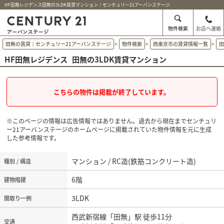
HF田無レジデンス田無の3LDK賃貸マンション｜センチュリー21アーバンステージ
物件検索
お店へ連絡
田無の賃貸｜センチュリー21アーバンステージ
>
物件検索
>
西東京市の賃貸情報一覧
>
HF田無レジデンス
田無の3LDK賃貸マンション
こちらの物件は掲載が終了しています。
※このページの情報は広告情報ではありません。過去から現在までセンチュリ
ー21アーバンステージのホームぺージに掲載されていた物件情報を元に生成
した参考情報です。
マンション / RC造(鉄筋コンクリート造)
種別 / 構造
6階
建物階建
3LDK
間取り一例
西武新宿線「田無」駅 徒歩11分
交通