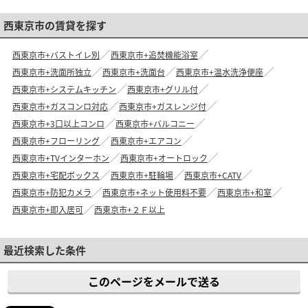
西東京市の賃貸を探す
西東京市+バストイレ別
西東京市+追焚機能浴室
西東京市+洗面所独立
西東京市+洗面台
西東京市+温水洗浄便座
西東京市+システムキッチン
西東京市+グリル付
西東京市+ガスコンロ対応
西東京市+ガスレンジ付
西東京市+3口以上コンロ
西東京市+バルコニー
西東京市+フローリング
西東京市+エアコン
西東京市+TVインターホン
西東京市+オートロック
西東京市+宅配ボックス
西東京市+駐輪場
西東京市+CATV
西東京市+防犯カメラ
西東京市+ネット使用料不要
西東京市+和室
西東京市+即入居可
西東京市+２Ｆ以上
最近検索した条件
このページをメールで送る