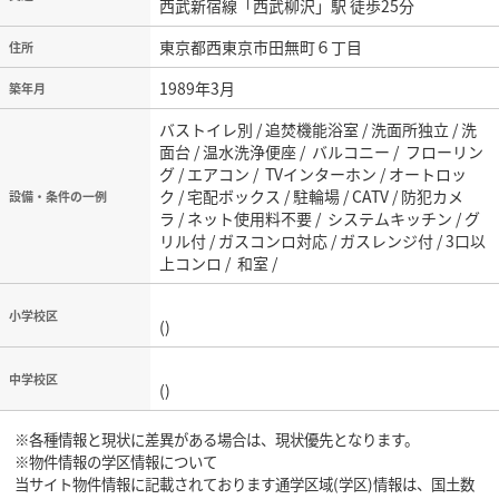
西武新宿線「西武柳沢」駅 徒歩25分
東京都西東京市田無町６丁目
住所
1989年3月
築年月
バストイレ別 / 追焚機能浴室 / 洗面所独立 / 洗
面台 / 温水洗浄便座 / バルコニー / フローリン
グ / エアコン / TVインターホン / オートロッ
ク / 宅配ボックス / 駐輪場 / CATV / 防犯カメ
設備・条件の一例
ラ / ネット使用料不要 / システムキッチン / グ
リル付 / ガスコンロ対応 / ガスレンジ付 / 3口以
上コンロ / 和室 /
小学校区
()
中学校区
()
※各種情報と現状に差異がある場合は、現状優先となります。
※物件情報の学区情報について
当サイト物件情報に記載されております通学区域(学区)情報は、国土数