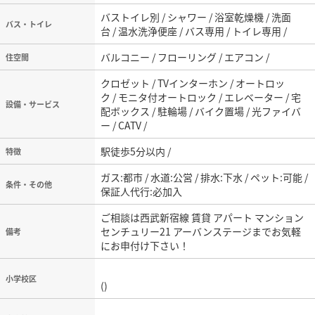
バストイレ別 / シャワー / 浴室乾燥機 / 洗面
バス・トイレ
台 / 温水洗浄便座 / バス専用 / トイレ専用 /
バルコニー / フローリング / エアコン /
住空間
クロゼット / TVインターホン / オートロッ
ク / モニタ付オートロック / エレベーター / 宅
設備・サービス
配ボックス / 駐輪場 / バイク置場 / 光ファイバ
ー / CATV /
駅徒歩5分以内 /
特徴
ガス:都市 / 水道:公営 / 排水:下水 / ペット:可能 /
条件・その他
保証人代行:必加入
ご相談は西武新宿線 賃貸 アパート マンション
センチュリー21 アーバンステージまでお気軽
備考
にお申付け下さい！
小学校区
()