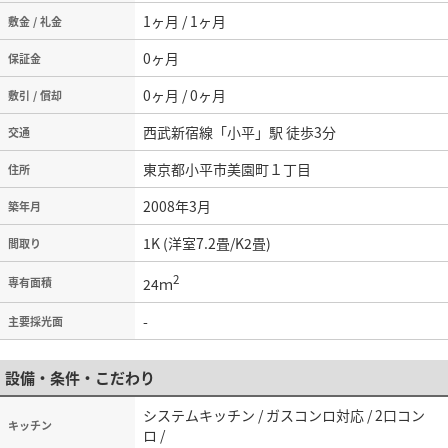
1ヶ月 / 1ヶ月
敷金 / 礼金
0ヶ月
保証金
0ヶ月 / 0ヶ月
敷引 / 償却
西武新宿線「小平」駅 徒歩3分
交通
東京都小平市美園町１丁目
住所
2008年3月
築年月
1K (洋室7.2畳/K2畳)
間取り
2
24ｍ
専有面積
-
主要採光面
設備・条件・こだわり
システムキッチン / ガスコンロ対応 / 2口コン
キッチン
ロ /