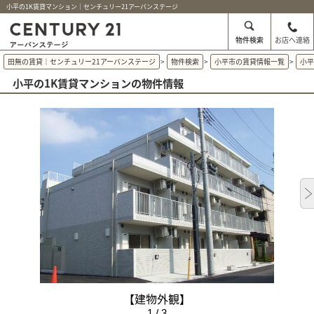
小平の1K賃貸マンション｜センチュリー21アーバンステージ
物件検索
お店へ連絡
田無の賃貸｜センチュリー21アーバンステージ
>
物件検索
>
小平市の賃貸情報一覧
>
小
小平の1K賃貸マンションの物件情報
【建物外観】
1 / 3