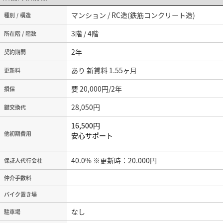
マンション / RC造(鉄筋コンクリート造)
種別 / 構造
3階 / 4階
所在階 / 階数
2年
契約期間
あり 新賃料 1.55ヶ月
更新料
要 20,000円/2年
損保
28,050円
鍵交換代
16,500円
他初期費用
安心サポート
40.0% ※更新時：20.000円
保証人代行会社
仲介手数料
バイク置き場
なし
駐車場